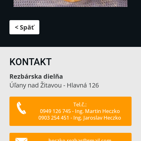
< Späť
KONTAKT
Rezbárska dielňa
Úľany nad Žitavou - Hlavná 126
Tel.č.:
0949 126 745 - Ing. Martin Heczko
0903 254 451 - Ing. Jaroslav Heczko
heczko.r
ezbar@gm
ail.com