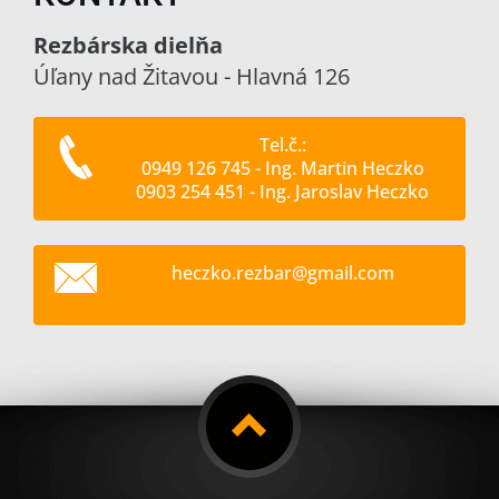
Rezbárska dielňa
Úľany nad Žitavou - Hlavná 126
Tel.č.:
0949 126 745 - Ing. Martin Heczko
0903 254 451 - Ing. Jaroslav Heczko
heczko.r
ezbar@gm
ail.com