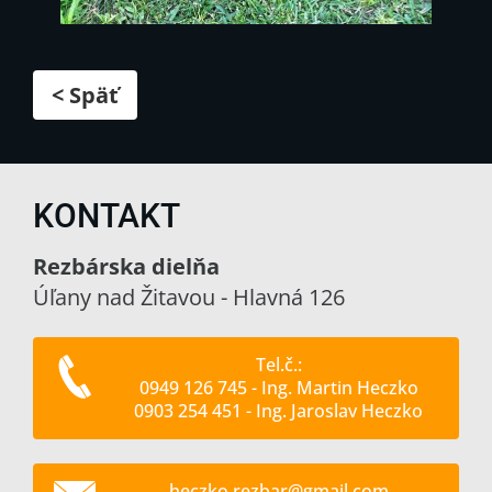
< Späť
KONTAKT
Rezbárska dielňa
Úľany nad Žitavou - Hlavná 126
Tel.č.:
0949 126 745 - Ing. Martin Heczko
0903 254 451 - Ing. Jaroslav Heczko
heczko.r
ezbar@gm
ail.com