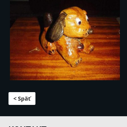
< Späť