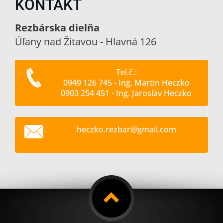
KONTAKT
Rezbárska dielňa
Úľany nad Žitavou - Hlavná 126
Tel.č.:
0949 126 745 - Ing. Martin Heczko
0903 254 451 - Ing. Jaroslav Heczko
heczko.r
ezbar@gm
ail.com