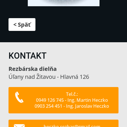
< Späť
KONTAKT
Rezbárska dielňa
Úľany nad Žitavou - Hlavná 126
Tel.č.:
0949 126 745 - Ing. Martin Heczko
0903 254 451 - Ing. Jaroslav Heczko
heczko.r
ezbar@gm
ail.com