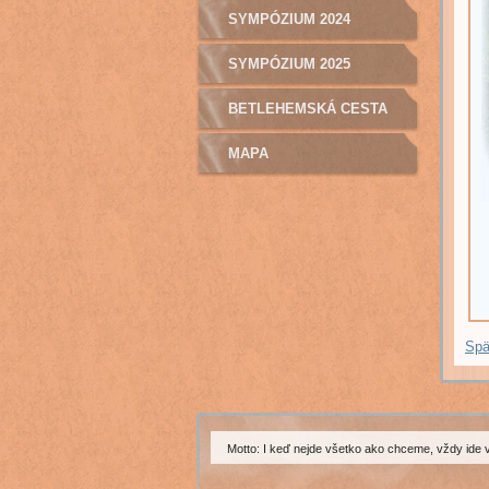
SYMPÓZIUM 2024
SYMPÓZIUM 2025
BETLEHEMSKÁ CESTA
MAPA
Spä
Motto: I keď nejde všetko ako chceme, vždy ide 