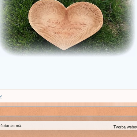
ť
všetko ako má.
Tvorba webo