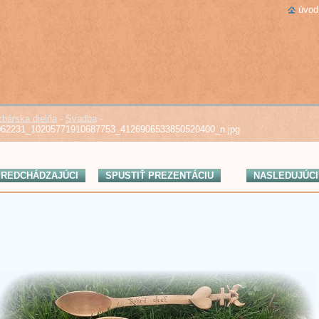
úvod
bárska dielňa
-
Svadba
-
062231_10205771910687753_4126906533850520400_n.jpg
REDCHÁDZAJÚCI
SPUSTIŤ PREZENTÁCIU
NASLEDUJÚCI