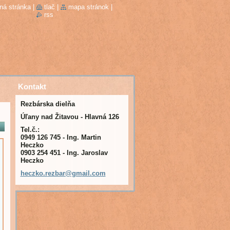
ná stránka
|
tlač
|
mapa stránok
|
rss
Kontakt
Rezbárska dielňa
Úľany nad Žitavou - Hlavná 126
Tel.č.:
0949 126 745 - Ing. Martin
Heczko
0903 254 451 - Ing. Jaroslav
Heczko
heczko.r
ezbar@gm
ail.com