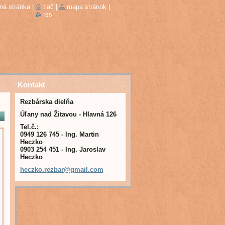
ná stránka
|
tlač
|
mapa stránok
|
rss
Kontakt
Rezbárska dielňa
Úľany nad Žitavou - Hlavná 126
Tel.č.:
0949 126 745 - Ing. Martin
Heczko
0903 254 451 - Ing. Jaroslav
Heczko
heczko.r
ezbar@gm
ail.com