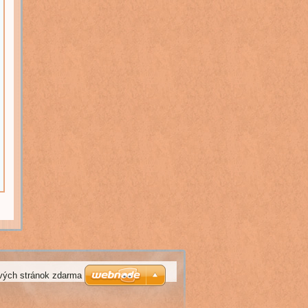
vých stránok zdarma