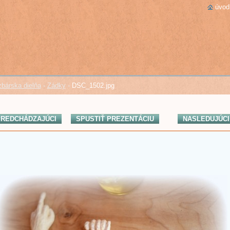
úvod
bárska dielňa
-
Zádky
-
DSC_1502.jpg
REDCHÁDZAJÚCI
SPUSTIŤ PREZENTÁCIU
NASLEDUJÚCI