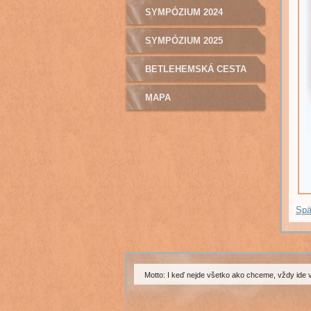
SYMPÓZIUM 2024
SYMPÓZIUM 2025
BETLEHEMSKÁ CESTA
MAPA
Spä
Motto: I keď nejde všetko ako chceme, vždy ide 