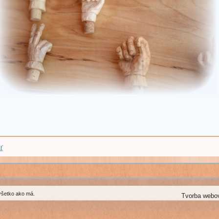
ť
všetko ako má.
Tvorba webo