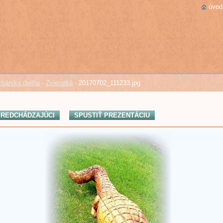
úvod
bárska dielňa
-
Zvieratká
-
20170702_111233.jpg
REDCHÁDZAJÚCI
SPUSTIŤ PREZENTÁCIU