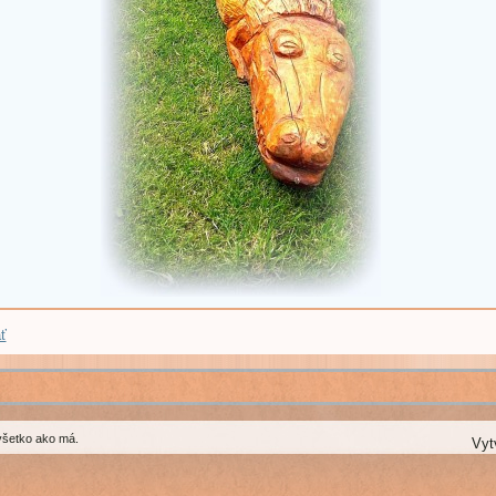
ť
všetko ako má.
Vyt