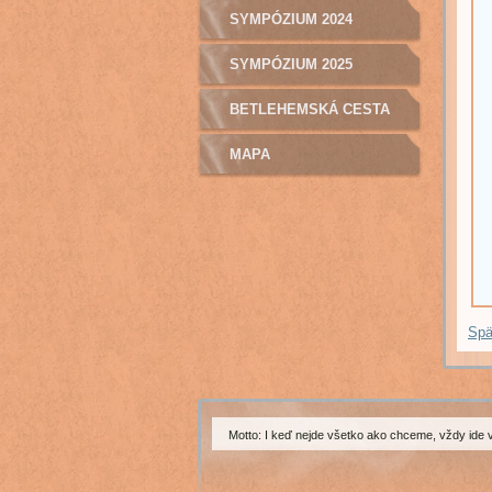
SYMPÓZIUM 2024
SYMPÓZIUM 2025
BETLEHEMSKÁ CESTA
MAPA
Spä
Motto: I keď nejde všetko ako chceme, vždy ide 