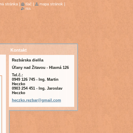
ná stránka
|
tlač
|
mapa stránok
|
rss
Kontakt
Rezbárska dielňa
Úľany nad Žitavou - Hlavná 126
Tel.č.:
0949 126 745 - Ing. Martin
Heczko
0903 254 451 - Ing. Jaroslav
Heczko
heczko.r
ezbar@gm
ail.com