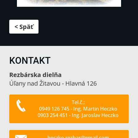
< Späť
KONTAKT
Rezbárska dielňa
Úľany nad Žitavou - Hlavná 126
Tel.č.:
0949 126 745 - Ing. Martin Heczko
0903 254 451 - Ing. Jaroslav Heczko
heczko.r
ezbar@gm
ail.com