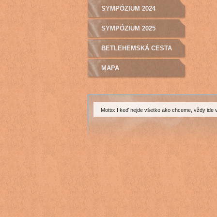
SYMPÓZIUM 2024
SYMPÓZIUM 2025
BETLEHEMSKÁ CESTA
MAPA
Motto: I keď nejde všetko ako chceme, vždy ide 