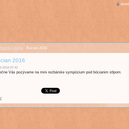
úvod
bárska dielňa
-
Bocian 2016
cian 2016
0.2016 07:42
ečne Vás pozývame na mini rezbárske sympózium pod bócianim stlpom.
ť