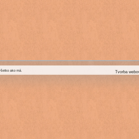
všetko ako má.
Tvorba webo