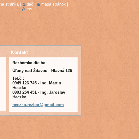
ná stránka
|
tlač
|
mapa stránok
|
rss
Kontakt
Rezbárska dielňa
Úľany nad Žitavou - Hlavná 126
Tel.č.:
0949 126 745 - Ing. Martin
Heczko
0903 254 451 - Ing. Jaroslav
Heczko
heczko.r
ezbar@gm
ail.com