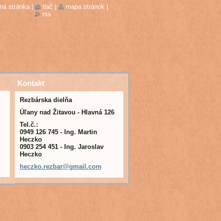
ná stránka
|
tlač
|
mapa stránok
|
rss
Kontakt
Rezbárska dielňa
Úľany nad Žitavou - Hlavná 126
Tel.č.:
0949 126 745 - Ing. Martin
Heczko
0903 254 451 - Ing. Jaroslav
Heczko
heczko.r
ezbar@gm
ail.com