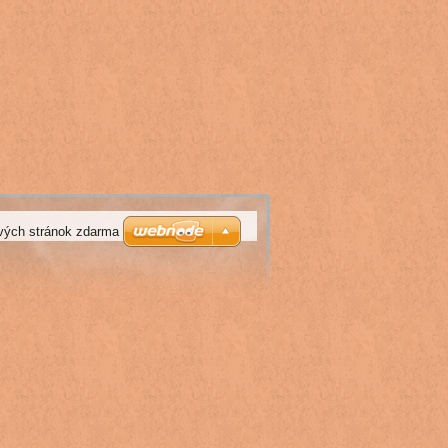
vých stránok zdarma