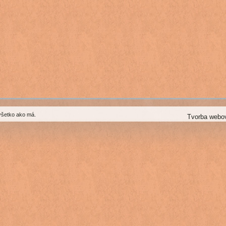
všetko ako má.
Tvorba webo