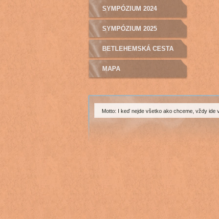
SYMPÓZIUM 2024
SYMPÓZIUM 2025
BETLEHEMSKÁ CESTA
MAPA
Motto: I keď nejde všetko ako chceme, vždy ide 