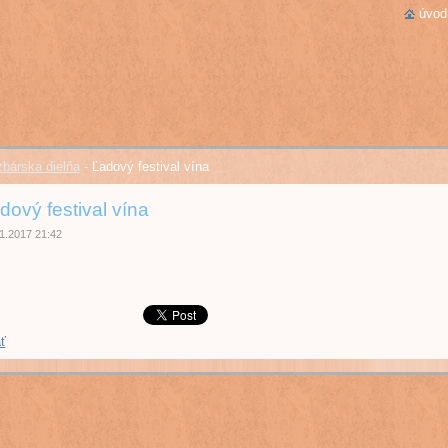
úvod
bárska dielňa
-
Ľadový festival vína
dový festival vína
1.2017 21:42
ť