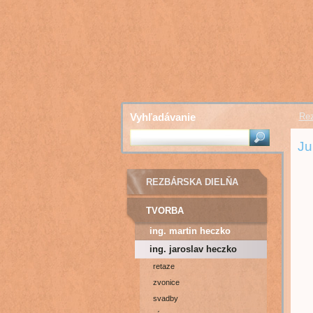
Vyhľadávanie
Rez
Ju
REZBÁRSKA DIELŇA
TVORBA
ing. martin heczko
ing. jaroslav heczko
retaze
zvonice
svadby