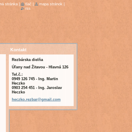
ná stránka
|
tlač
|
mapa stránok
|
rss
Kontakt
Rezbárska dielňa
Úľany nad Žitavou - Hlavná 126
Tel.č.:
0949 126 745 - Ing. Martin
Heczko
0903 254 451 - Ing. Jaroslav
Heczko
heczko.r
ezbar@gm
ail.com