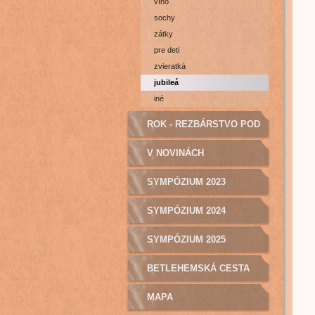
víno
sochy
zátky
pre deti
zvieratká
jubileá
iné
ROK - REZBÁRSTVO POD
BOCIANOM O.Z.
V NOVINÁCH
SYMPÓZIUM 2023
SYMPÓZIUM 2024
SYMPÓZIUM 2025
BETLEHEMSKÁ CESTA
MAPA