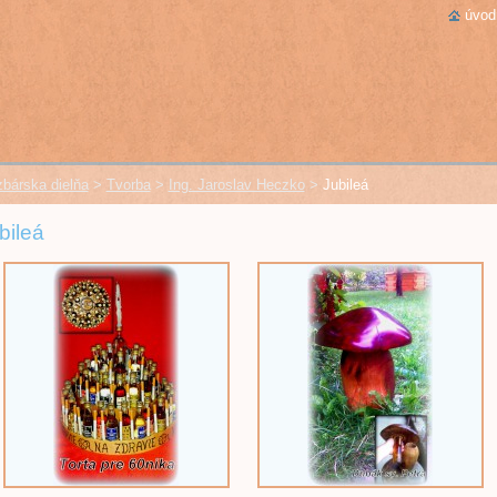
úvod
bárska dielňa
>
Tvorba
>
Ing. Jaroslav Heczko
>
Jubileá
bileá