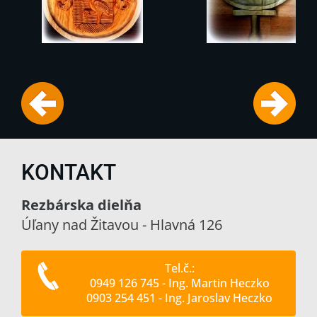
KONTAKT
Rezbárska dielňa
Úľany nad Žitavou - Hlavná 126
Tel.č.:
0949 126 745 - Ing. Martin Heczko
0903 254 451 - Ing. Jaroslav Heczko